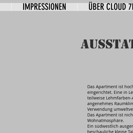
E
IMPRESSIONEN
ÜBER CLOUD 7
AUSSTA
Das Apartment ist hoc
eingerichtet. Eine in 
teilweise Lehmfarben-A
angenehmes Raumklima.
Verwendung umweltvertr
Das Apartment ist nich
Wohnatmosphäre.
Ein südwestlich ausger
beschauliche kleine Ta