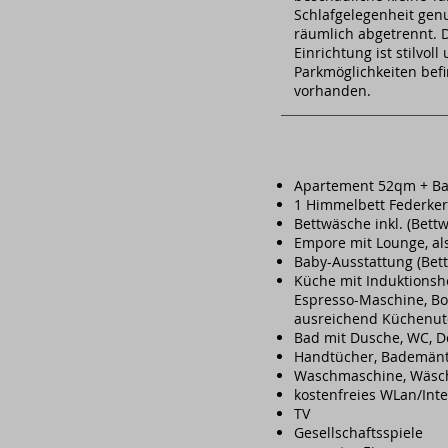
Schlafgelegenheit genu
räumlich abgetrennt. D
Einrichtung ist stilvol
Parkmöglichkeiten befi
vorhanden.
Apartement 52qm + B
1 Himmelbett Federker
Bettwäsche inkl. (Bettw
Empore mit Lounge, al
Baby-Ausstattung (Bett
Küche mit Induktionshe
Espresso-Maschine, Bo
ausreichend Küchenutens
Bad mit Dusche, WC, D
Handtücher, Bademänte
Waschmaschine, Wäsche
kostenfreies WLan/Inte
TV
Gesellschaftsspiele