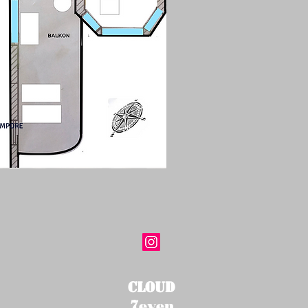
CLOUD
7
even