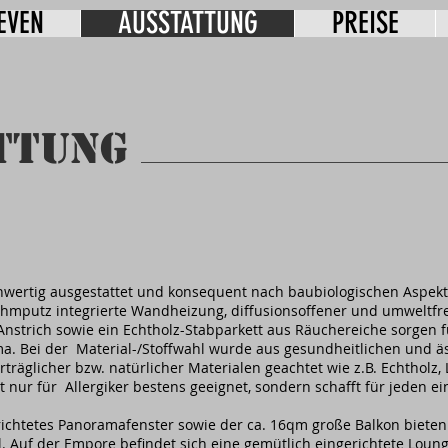
EVEN
AUSSTATTUNG
PREISE
TTUNG
hwertig ausgestattet und konsequent nach baubiologischen Aspek
Lehmputz integrierte Wandheizung, diffusionsoffener und umweltfr
nstrich sowie ein Echtholz-Stabparkett aus Räuchereiche sorgen f
 Bei der Material-/Stoffwahl wurde aus gesundheitlichen und ä
äglicher bzw. natürlicher Materialen geachtet wie z.B. Echtholz, 
t nur für Allergiker bestens geeignet, sondern schafft für jeden e
ichtetes Panoramafenster sowie der ca. 16qm große Balkon bieten e
l. Auf der Empore befindet sich eine gemütlich eingerichtete Lounge