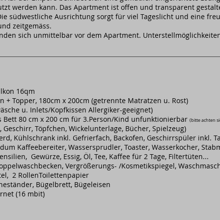
tzt werden kann. Das Apartment ist offen und transparent gestalt
ie südwestliche Ausrichtung sorgt für viel Tageslicht und eine fr
l und zeitgemäss.
nden sich unmittelbar vor dem Apartment. Unterstellmöglichkeiten 
alkon 16qm
n + Topper, 180cm x 200cm (getrennte Matratzen u. Rost)
äsche u. Inlets/Kopfkissen Allergiker-geeignet)
s Bett 80 cm x 200 cm für 3.Person/Kind unfunktionierbar
(bitte achten s
, Geschirr, Töpfchen, Wickelunterlage, Bücher, Spielzeug)
rd, Kühlschrank inkl. Gefrierfach, Backofen, Geschirrspüler inkl. 
dum Kaffeebereiter, Wassersprudler, Toaster, Wasserkocher, Stabm
ilien, Gewürze, Essig, Öl, Tee, Kaffee für 2 Tage, Filtertüten...
oppelwaschbecken, Vergrößerungs- /Kosmetikspiegel, Waschmasch
l, 2 RollenToilettenpapier
ständer, Bügelbrett, Bügeleisen
rnet (16 mbit)