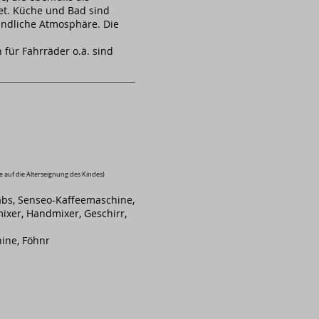
et. Küche und Bad sind
eundliche Atmosphäre. Die
für Fahrräder o.ä. sind
ie auf die Alterseignung des Kindes)
Tabs, Senseo-Kaffeemaschine,
ixer, Handmixer, Geschirr,
ine, Föhnr