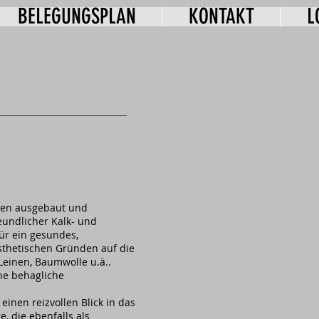
BELEGUNGSPLAN
KONTAKT
L
ten ausgebaut und
eundlicher Kalk- und
ür ein gesundes,
sthetischen Gründen auf die
Leinen, Baumwolle u.ä..
ine behagliche
inen reizvollen Blick in das
, die ebenfalls als